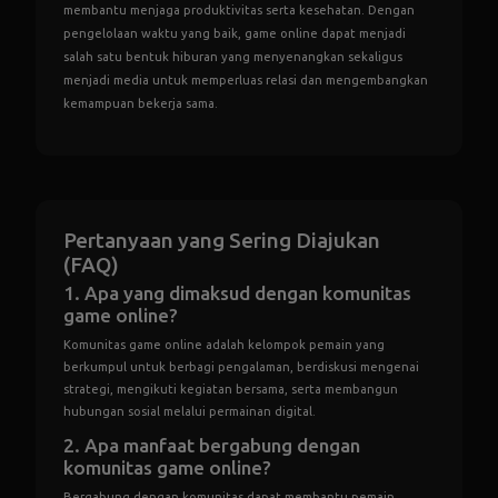
membantu menjaga produktivitas serta kesehatan. Dengan
pengelolaan waktu yang baik, game online dapat menjadi
salah satu bentuk hiburan yang menyenangkan sekaligus
menjadi media untuk memperluas relasi dan mengembangkan
kemampuan bekerja sama.
Pertanyaan yang Sering Diajukan
(FAQ)
1. Apa yang dimaksud dengan komunitas
game online?
Komunitas game online adalah kelompok pemain yang
berkumpul untuk berbagi pengalaman, berdiskusi mengenai
strategi, mengikuti kegiatan bersama, serta membangun
hubungan sosial melalui permainan digital.
2. Apa manfaat bergabung dengan
komunitas game online?
Bergabung dengan komunitas dapat membantu pemain