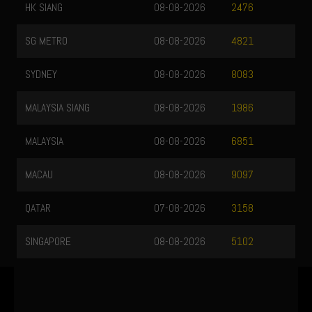
HK SIANG
08-08-2026
2476
SG METRO
08-08-2026
4821
SYDNEY
08-08-2026
8083
MALAYSIA SIANG
08-08-2026
1986
MALAYSIA
08-08-2026
6851
MACAU
08-08-2026
9097
QATAR
07-08-2026
3158
SINGAPORE
08-08-2026
5102