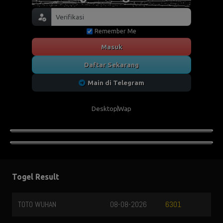
Remember Me
Masuk
Daftar Sekarang
Main di Telegram
Desktop
Wap
Togel Result
TOTO WUHAN
08-08-2026
6301