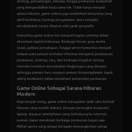
strategi, petualangan, simulasi, hingga permainan kompetitif
yang mengandalkan kerja sama tim. Tidak hanya menjadi
sarana hiburan, game online juga melahirkan komunitas yang
aktif berdiskusi, berbagi pengalaman, serta menjalin
persahabatan tanpa dibatasi oleh jarak geografis.
Komunitas game online kini menjadi bagian penting dalam
ekosistem digital Indonesia. Berbagai forum, grup media
sosial, aplikasi percakapan, hingga server komunitas menjadi
tempat para pemain bertukar informasi mengenai pembaruan
permainan, strategi, tips, dan berbagai kegiatan lainnya.
Interaksi tersebut menciptakan lingkungan yang dinamis
sehingga pemain baru maupun pemain berpengalaman dapat
saling membantu dalam memahami mekanisme permainan.
Game Online Sebagai Sarana Hiburan
Modern
Bagi banyak orang, game online merupakan salah satu bentuk
hiburan yang mudah diakses. Dengan perangkat komputer,
laptop, maupun smartphone yang terhubung ke internet,
pemain dapat menikmati berbagai permainan kapan saja.
Pilihan genre yang sangat beragam memungkinkan setiap