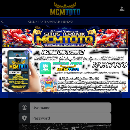
CEKLINK ANTI NAWALA DI MEMO YA
TOGEL
SLOT
LIVE CASINO
SPORT
ARCADE
SABU